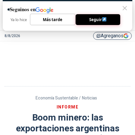
Seguinos en
Ya lo hice
Más tarde
Seguir
Agreganos
8/8/2026
library_add
Economía Sustentable /
Noticias
INFORME
Boom minero: las
exportaciones argentinas