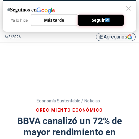
Seguinos en
Ya lo hice
Más tarde
Seguir
Agreganos
6/8/2026
library_add
Economía Sustentable /
Noticias
CRECIMIENTO ECONÓMICO
BBVA canalizó un 72% de
mayor rendimiento en