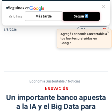
Seguinos en
Ya lo hice
Más tarde
Seguir
Agreganos
6/8/2026
library_add
Economía Sustentable /
Noticias
INNOVACIÓN
Un importante banco apuesta
a la IA y el Big Data para