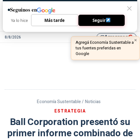
Seguinos en
Ya lo hice
Más tarde
Seguir
Agreganos
8/8/2026
library_add
Economía Sustentable /
Noticias
ESTRATEGIA
Ball Corporation presentó su
primer informe combinado de