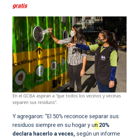
gratis
En el GCBA aspiran a “que todos los vecinos y vecinas
separen sus residuos”.
Y agregaron: “El 50% reconoce separar sus
residuos siempre en su hogar y u
n
20%
declara hacerlo a veces,
según un informe