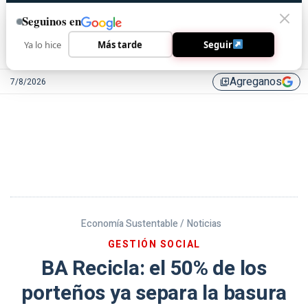
Seguinos en
Ya lo hice
Más tarde
Seguir
Agreganos
7/8/2026
library_add
Economía Sustentable /
Noticias
GESTIÓN SOCIAL
BA Recicla: el 50% de los
porteños ya separa la basura