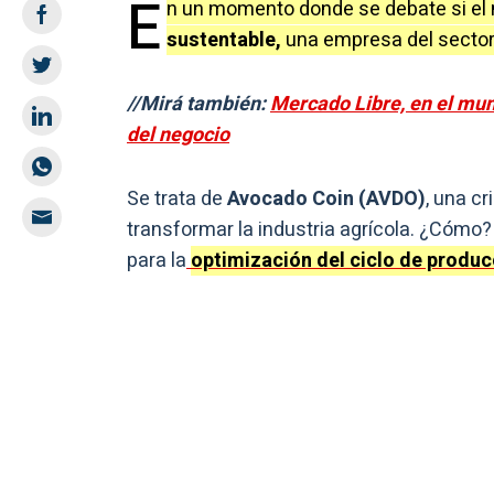
E
n un momento donde se debate si el
sustentable,
una empresa del sector
//Mirá también:
Mercado Libre, en el mun
del negocio
Se trata de
Avocado Coin (AVDO)
, una cr
transformar la industria agrícola. ¿Cómo? 
para la
optimización del ciclo de produc