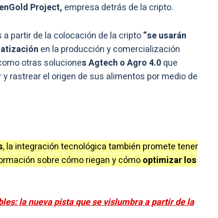
enGold Project,
empresa detrás de la cripto.
a partir de la colocación de la cripto
“se usarán
atización
en la producción y comercialización
 como otras solucione
s Agtech o Agro 4.0
que
 rastrear el origen de sus alimentos por medio de
s
, la integración tecnológica también promete tener
nformación sobre cómo riegan y cómo
optimizar los
es: la nueva pista que se vislumbra a partir de la