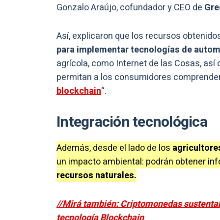
Gonzalo Araújo, cofundador y CEO de
Gre
Así, explicaron que los recursos obtenidos 
para implementar tecnologías de autom
agrícola, como Internet de las Cosas, así
permitan a los consumidores comprender y
blockchain
“.
Integración tecnológica
Además, desde el lado de los
agricultore
un impacto ambiental: podrán obtener i
recursos naturales.
//Mirá también: Criptomonedas sustentabl
tecnología Blockchain