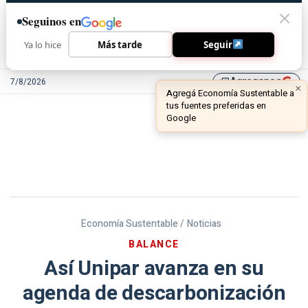
Seguinos en
Ya lo hice
Más tarde
Seguir
Agreganos
7/8/2026
library_add
Economía Sustentable /
Noticias
BALANCE
Así Unipar avanza en su
agenda de descarbonización