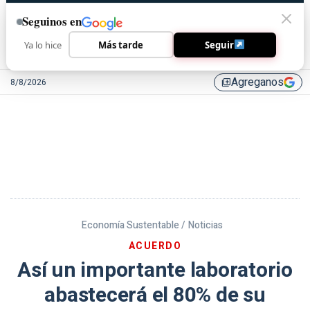
Seguinos en
Ya lo hice
Más tarde
Seguir
Agreganos
8/8/2026
library_add
Economía Sustentable /
Noticias
ACUERDO
Así un importante laboratorio
abastecerá el 80% de su