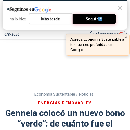
Seguinos en
Ya lo hice
Más tarde
Seguir
Agreganos
6/8/2026
library_add
Economía Sustentable /
Noticias
ENERGÍAS RENOVABLES
Genneia colocó un nuevo bono
“verde”: de cuánto fue el