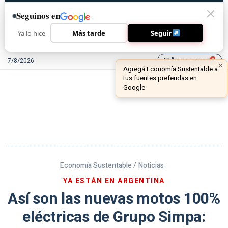
Seguinos en
Ya lo hice
Más tarde
Seguir
Agreganos
7/8/2026
library_add
Economía Sustentable /
Noticias
YA ESTÁN EN ARGENTINA
Así son las nuevas motos 100%
eléctricas de Grupo Simpa: