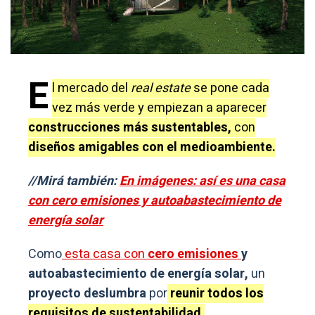
E
l mercado del
real estate
se pone cada
vez más verde y empiezan a aparecer
construcciones más sustentables,
con
diseños amigables con el medioambiente.
//Mirá también:
En imágenes: así es una casa
con cero emisiones y autoabastecimiento de
energía solar
Como
esta casa con
cero emisiones
y
autoabastecimiento de energía solar,
un
proyecto deslumbra
por
reunir todos los
requisitos de sustentabilidad.