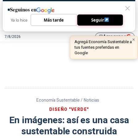
Seguinos en
Ya lo hice
Más tarde
Seguir
Agreganos
7/8/2026
library_add
Economía Sustentable /
Noticias
DISEÑO "VERDE"
En imágenes: así es una casa
sustentable construida