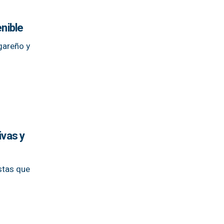
enible
gareño y
ivas y
stas que