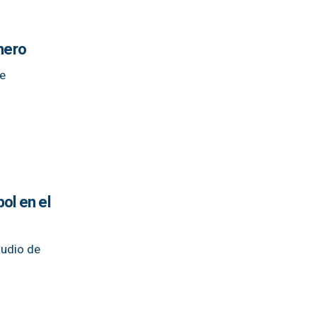
nero
ne
ol en el
tudio de