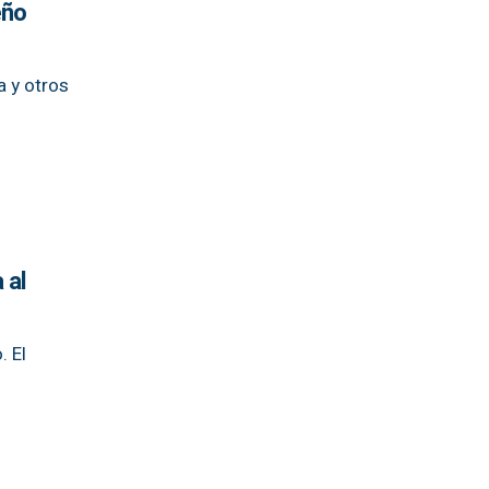
eño
a y otros
 al
. El