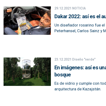
29.12.2021
NOTICIA
Dakar 2022: así es el a
Un diseñador rosarino fue el
Peterhansel, Carlos Sainz y 
23.12.2021
Diseño "verde"
En imágenes: así es una
bosque
Es de vidrio y cumple con to
arquitectura de Kazajstán.