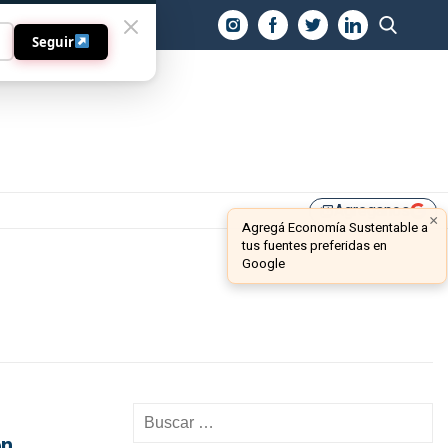
O
Seguir
Agreganos
library_add
×
Agregá Economía Sustentable a
tus fuentes preferidas en
Google
en