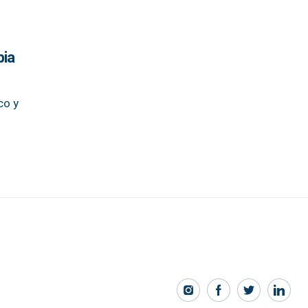
pia
co y