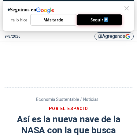
Seguinos en
Ya lo hice
Más tarde
Seguir
Agreganos
9/8/2026
library_add
Economía Sustentable /
Noticias
POR EL ESPACIO
Así es la nueva nave de la
NASA con la que busca