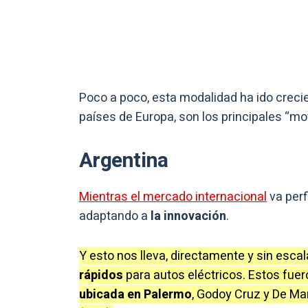
Poco a poco, esta modalidad ha ido crecie
países de Europa, son los principales “mo
Argentina
Mientras el mercado internacional
va perf
adaptando a
la innovación
.
Y esto nos lleva, directamente y sin escal
rápidos
para autos eléctricos. Estos fuer
ubicada en Palermo
, Godoy Cruz y De Mar