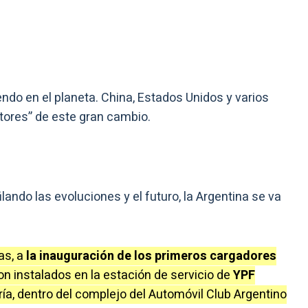
ndo en el planeta. China, Estados Unidos y varios
tores” de este gran cambio.
ilando las evoluciones y el futuro, la Argentina se va
as, a
la inauguración de los primeros cargadores
on instalados en la estación de servicio de
YPF
ía, dentro del complejo del Automóvil Club Argentino