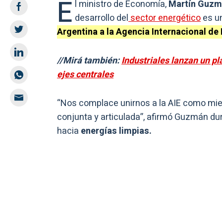
E
l ministro de Economía,
Martín Guz
desarrollo del
sector energético
es un
Argentina a la Agencia Internacional de 
//Mirá también:
Industriales lanzan un pl
ejes centrales
“Nos complace unirnos a la AIE como mi
conjunta y articulada”, afirmó Guzmán dur
hacia
energías limpias.