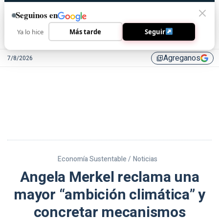
Seguinos en
Ya lo hice
Más tarde
Seguir
Agreganos
7/8/2026
library_add
Economía Sustentable /
Noticias
Angela Merkel reclama una
mayor “ambición climática” y
concretar mecanismos