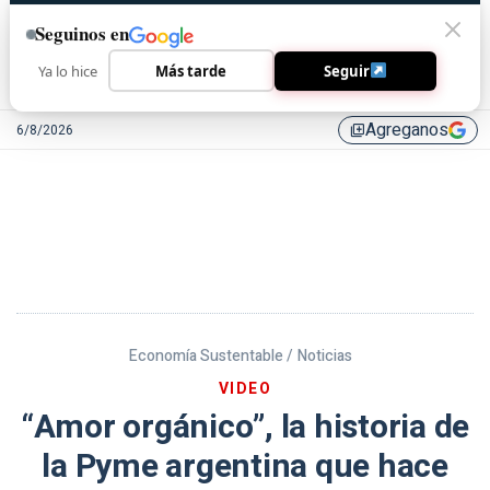
Seguinos en
Ya lo hice
Más tarde
Seguir
Agreganos
6/8/2026
library_add
Economía Sustentable /
Noticias
VIDEO
“Amor orgánico”, la historia de
la Pyme argentina que hace