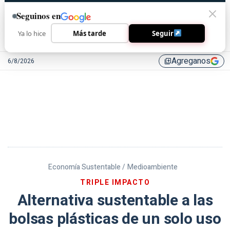
Seguinos en
Ya lo hice
Más tarde
Seguir
Agreganos
6/8/2026
library_add
Economía Sustentable /
Medioambiente
TRIPLE IMPACTO
Alternativa sustentable a las
bolsas plásticas de un solo uso