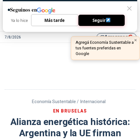
Seguinos en
Ya lo hice
Más tarde
Seguir
Agreganos
7/8/2026
library_add
Economía Sustentable /
Internacional
EN BRUSELAS
Alianza energética histórica:
Argentina y la UE firman