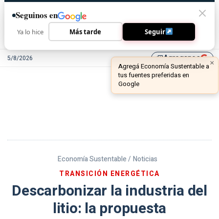
Seguinos en
Ya lo hice
Más tarde
Seguir
Agreganos
5/8/2026
library_add
Economía Sustentable /
Noticias
TRANSICIÓN ENERGÉTICA
Descarbonizar la industria del
litio: la propuesta