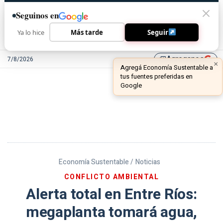
Seguinos en
Ya lo hice
Más tarde
Seguir
Agreganos
7/8/2026
library_add
Economía Sustentable /
Noticias
CONFLICTO AMBIENTAL
Alerta total en Entre Ríos:
megaplanta tomará agua,