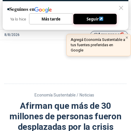
Seguinos en
Ya lo hice
Más tarde
Seguir
Agreganos
8/8/2026
library_add
Economía Sustentable /
Noticias
Afirman que más de 30
millones de personas fueron
desplazadas por la crisis