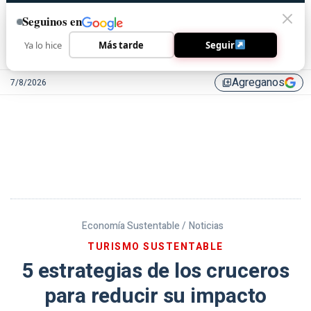
Seguinos en
Ya lo hice
Más tarde
Seguir
Agreganos
7/8/2026
library_add
Economía Sustentable /
Noticias
TURISMO SUSTENTABLE
5 estrategias de los cruceros
para reducir su impacto