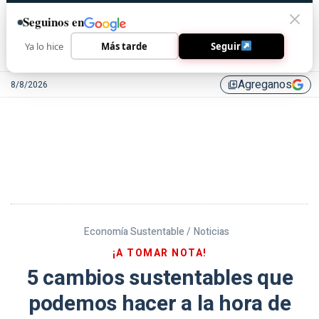
Seguinos en
Ya lo hice
Más tarde
Seguir
Agreganos
8/8/2026
library_add
Economía Sustentable /
Noticias
¡A TOMAR NOTA!
5 cambios sustentables que
podemos hacer a la hora de