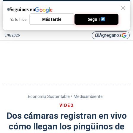
Seguinos en
Ya lo hice
Más tarde
Seguir
Agreganos
8/8/2026
library_add
Economía Sustentable /
Medioambiente
VIDEO
Dos cámaras registran en vivo
cómo llegan los pingüinos de