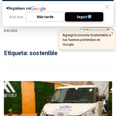
Seguinos en
Ya lo hice
Más tarde
Seguir
Agreganos
8/8/2026
library_add
Etiqueta:
sostenible