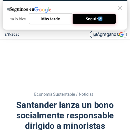
Seguinos en
Ya lo hice
Más tarde
Seguir
Agreganos
8/8/2026
library_add
Economía Sustentable /
Noticias
Santander lanza un bono
socialmente responsable
dirigido a minoristas