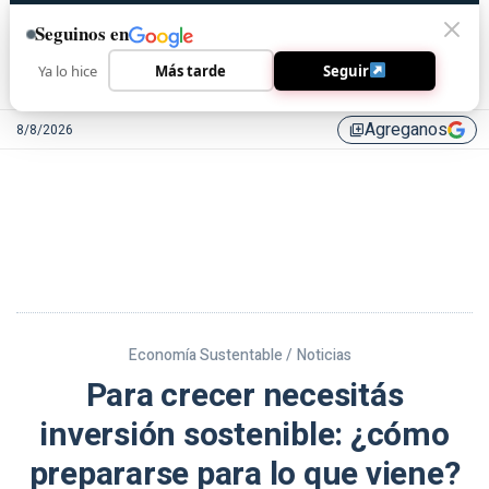
Seguinos en
Ya lo hice
Más tarde
Seguir
Agreganos
8/8/2026
library_add
Economía Sustentable /
Noticias
Para crecer necesitás
inversión sostenible: ¿cómo
prepararse para lo que viene?