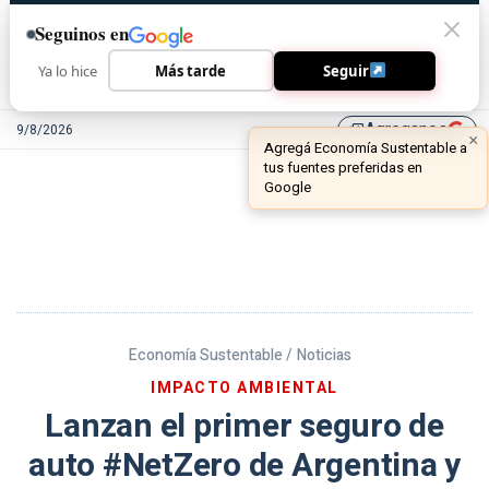
Seguinos en
Ya lo hice
Más tarde
Seguir
Agreganos
9/8/2026
library_add
Economía Sustentable /
Noticias
IMPACTO AMBIENTAL
Lanzan el primer seguro de
auto #NetZero de Argentina y