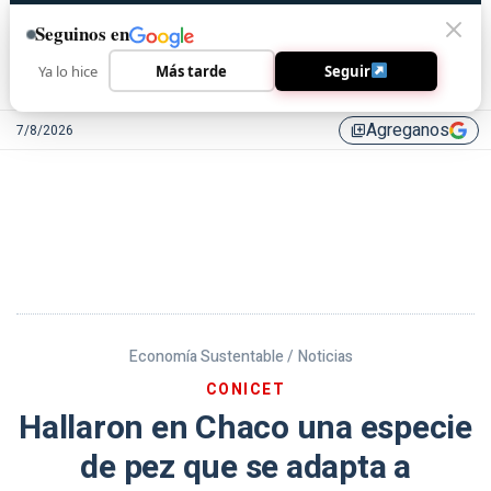
Seguinos en
Ya lo hice
Más tarde
Seguir
Agreganos
7/8/2026
library_add
Economía Sustentable /
Noticias
CONICET
Hallaron en Chaco una especie
de pez que se adapta a