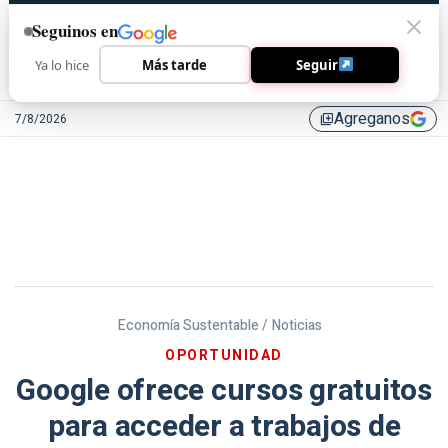
Seguinos en
Ya lo hice
Más tarde
Seguir
Agreganos
7/8/2026
library_add
Economía Sustentable /
Noticias
OPORTUNIDAD
Google ofrece cursos gratuitos
para acceder a trabajos de