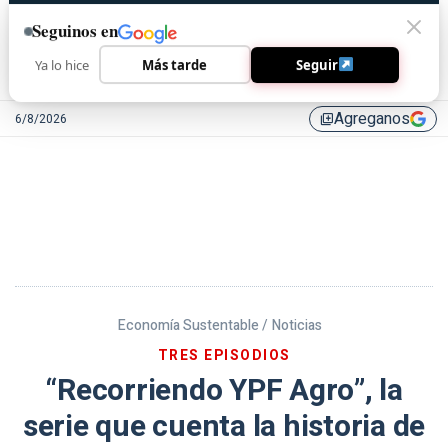
Seguinos en
Ya lo hice
Más tarde
Seguir
Agreganos
6/8/2026
library_add
Economía Sustentable /
Noticias
TRES EPISODIOS
“Recorriendo YPF Agro”, la
serie que cuenta la historia de