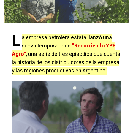
L
a empresa petrolera estatal lanzó una
nueva temporada de
“Recorriendo YPF
Agro”
, una serie de tres episodios que cuenta
la historia de los distribuidores de la empresa
y las regiones productivas en Argentina.