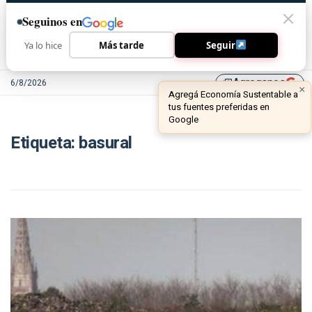
Seguinos en
Ya lo hice
Más tarde
Seguir
Agreganos
6/8/2026
library_add
Etiqueta:
basural