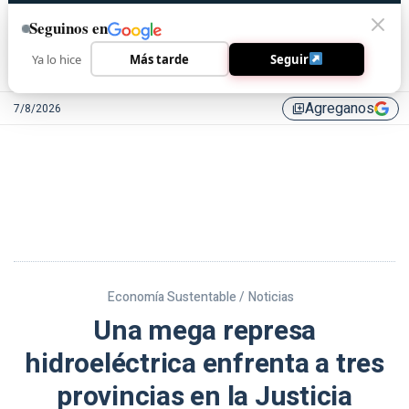
Seguinos en
Ya lo hice
Más tarde
Seguir
Agreganos
7/8/2026
library_add
Economía Sustentable /
Noticias
Una mega represa
hidroeléctrica enfrenta a tres
provincias en la Justicia