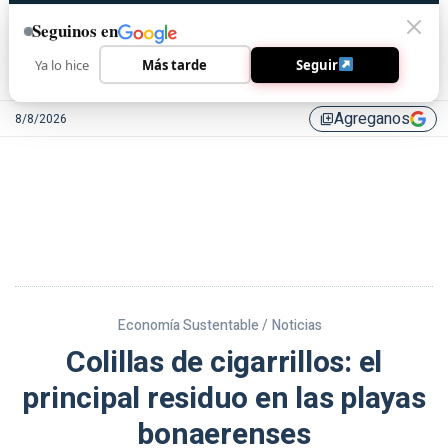
Seguinos en
Ya lo hice
Más tarde
Seguir
Agreganos
8/8/2026
library_add
Economía Sustentable /
Noticias
Colillas de cigarrillos: el
principal residuo en las playas
bonaerenses