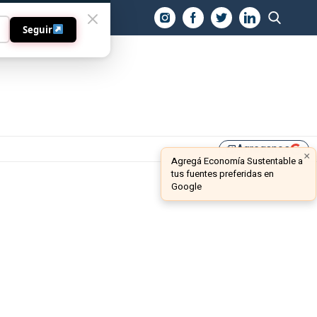
O
Seguir
Agreganos
library_add
×
Agregá Economía Sustentable a
tus fuentes preferidas en
Google