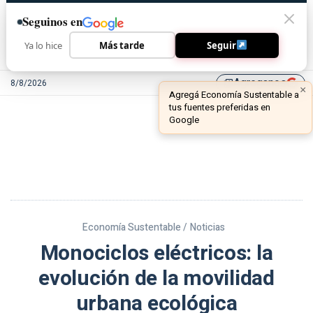
Seguinos en
Ya lo hice
Más tarde
Seguir
Agreganos
8/8/2026
library_add
Economía Sustentable /
Noticias
Monociclos eléctricos: la
evolución de la movilidad
urbana ecológica