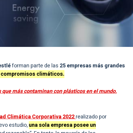
estlé
forman parte de las
25 empresas más grandes
 compromisos climáticos.
s que más contaminan con plásticos en el mundo,
ad Climática Corporativa 2022
realizado por
evo estudio,
una sola empresa posee un