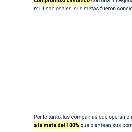
compromiso climático
con una “integrid
multinacionales, sus metas fueron cons
Por lo tanto, las compañías que operan en
a la meta del 100%
que plantean sus co