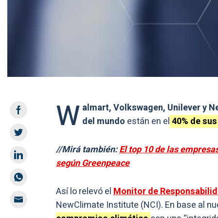
W
almart, Volkswagen, Unilever y N
del mundo
están en el
40% de sus
//Mirá también:
El top 10 de las empresa
según Greenpeace
Así lo relevó el
Monitor de Responsabilid
NewClimate Institute (NCI). En base al nu