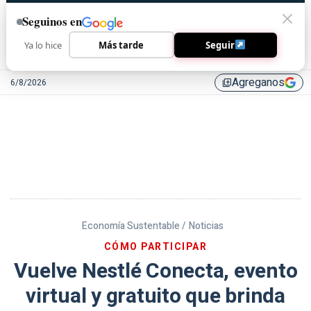
Seguinos en
Ya lo hice
Más tarde
Seguir
Agreganos
6/8/2026
library_add
Economía Sustentable /
Noticias
CÓMO PARTICIPAR
Vuelve Nestlé Conecta, evento
virtual y gratuito que brinda