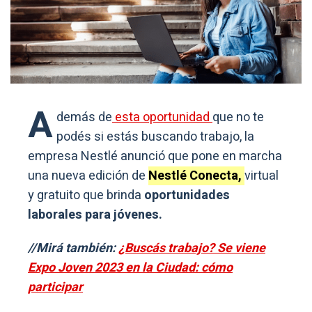
A
demás de
esta oportunidad
que no te
podés si estás buscando trabajo, la
empresa Nestlé anunció que pone en marcha
una nueva edición de
Nestlé Conecta,
virtual
y gratuito que brinda
oportunidades
laborales para jóvenes.
//Mirá también:
¿Buscás trabajo? Se viene
Expo Joven 2023 en la Ciudad: cómo
participar