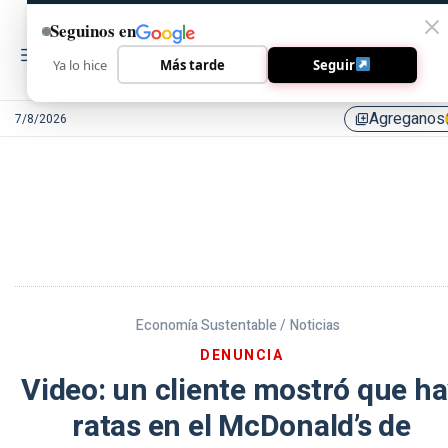
Seguinos en
Ya lo hice
Más tarde
Seguir
Agreganos
7/8/2026
library_add
Economía Sustentable /
Noticias
DENUNCIA
Video: un cliente mostró que h
ratas en el McDonald’s de