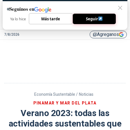
Seguinos en
Ya lo hice
Más tarde
Seguir
Agreganos
7/8/2026
library_add
Economía Sustentable /
Noticias
PINAMAR Y MAR DEL PLATA
Verano 2023: todas las
actividades sustentables que