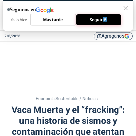
Seguinos en
Ya lo hice
Más tarde
Seguir
Agreganos
7/8/2026
library_add
Economía Sustentable /
Noticias
Vaca Muerta y el “fracking”:
una historia de sismos y
contaminación que atentan