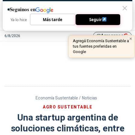
Seguinos en
Ya lo hice
Más tarde
Seguir
Agreganos
6/8/2026
library_add
Economía Sustentable /
Noticias
AGRO SUSTENTABLE
Una startup argentina de
soluciones climáticas, entre