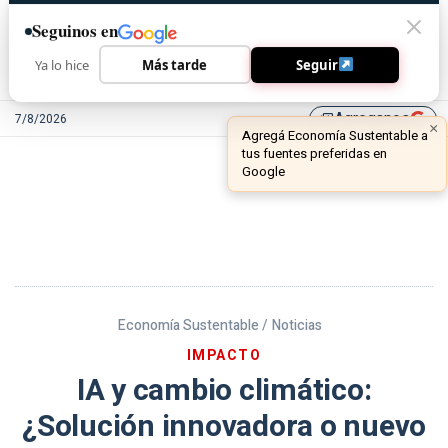
Seguinos en
Ya lo hice
Más tarde
Seguir
Agreganos
7/8/2026
library_add
Economía Sustentable /
Noticias
IMPACTO
IA y cambio climático:
¿Solución innovadora o nuevo