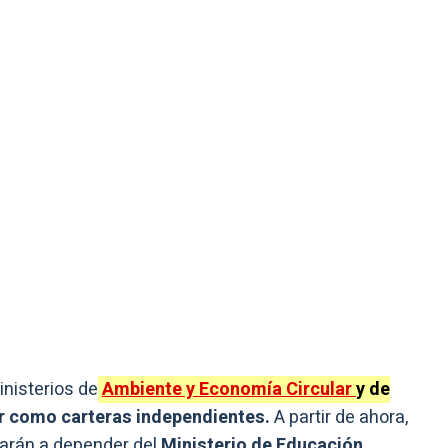
inisterios de
Ambiente y Economía Circular
y de
r como carteras independientes.
A partir de ahora,
sarán a depender del
Ministerio de Educación,