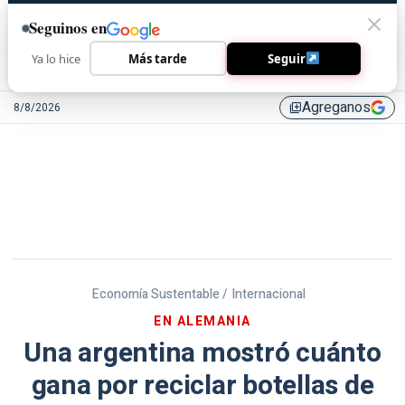
Seguinos en
Ya lo hice
Más tarde
Seguir
Agreganos
8/8/2026
library_add
Economía Sustentable /
Internacional
EN ALEMANIA
Una argentina mostró cuánto
gana por reciclar botellas de