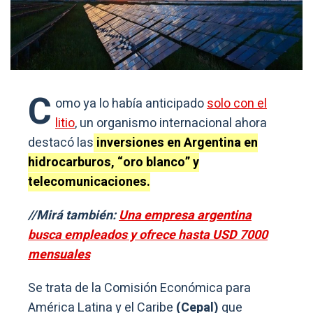
C
omo ya lo había anticipado
solo con el
litio
, un organismo internacional ahora
destacó las
inversiones en Argentina en
hidrocarburos, “oro blanco” y
telecomunicaciones.
//Mirá también:
Una empresa argentina
busca empleados y ofrece hasta USD 7000
mensuales
Se trata de la Comisión Económica para
América Latina y el Caribe
(Cepal)
que