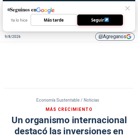
Seguinos en
Ya lo hice
Más tarde
Seguir
Agreganos
9/8/2026
library_add
Economía Sustentable /
Noticias
MÁS CRECIMIENTO
Un organismo internacional
destacó las inversiones en