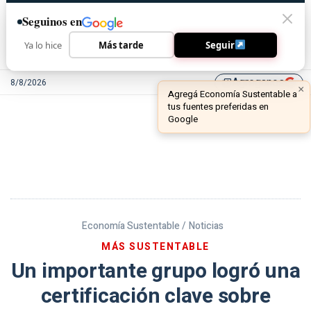
Seguinos en
Ya lo hice
Más tarde
Seguir
Agreganos
8/8/2026
library_add
Economía Sustentable /
Noticias
MÁS SUSTENTABLE
Un importante grupo logró una
certificación clave sobre