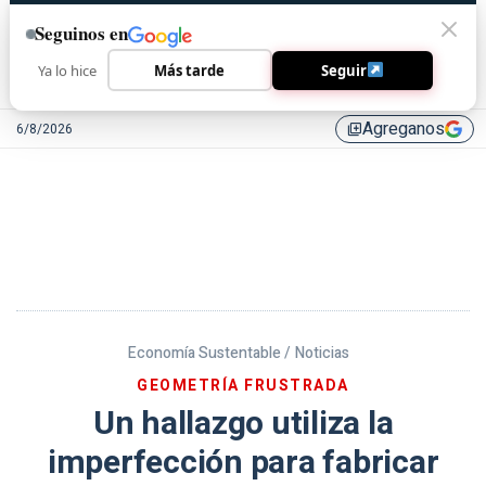
Seguinos en
Ya lo hice
Más tarde
Seguir
Agreganos
6/8/2026
library_add
Economía Sustentable /
Noticias
GEOMETRÍA FRUSTRADA
Un hallazgo utiliza la
imperfección para fabricar