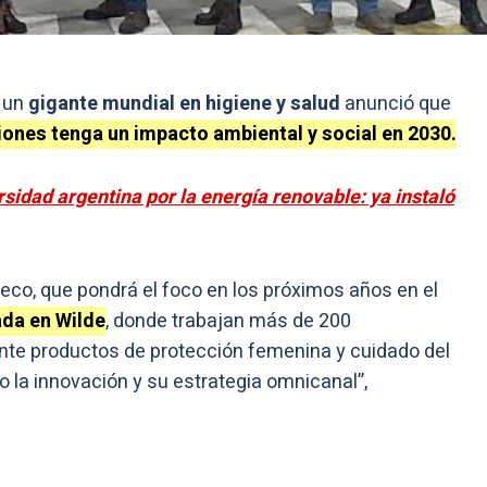
 un
gigante mundial en higiene y salud
anunció que
ones tenga un impacto ambiental y social en 2030.
sidad argentina por la energía renovable: ya instaló
co, que pondrá el foco en los próximos años en el
ada en Wilde
, donde trabajan más de 200
nte productos de protección femenina y cuidado del
 la innovación y su estrategia omnicanal”,