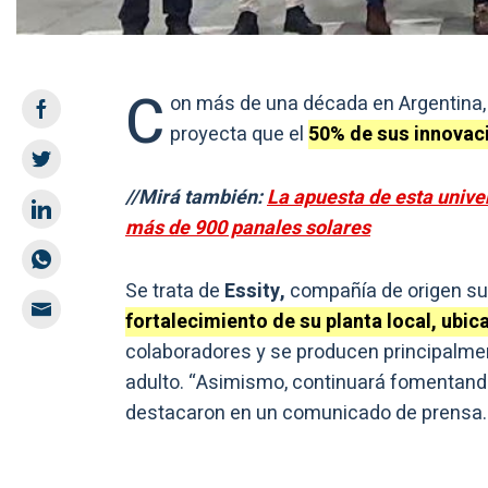
C
on más de una década en Argentina,
proyecta que el
50% de sus innovaci
//Mirá también:
La apuesta de esta univer
más de 900 panales solares
Se trata de
Essity,
compañía de origen sue
fortalecimiento de su planta local, ubic
colaboradores y se producen principalme
adulto. “Asimismo, continuará fomentando
destacaron en un comunicado de prensa.